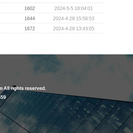
1602
2024-5-5 18:04:01
1644
2024-4-28 15:56:53
1672
2024-4-28 13:43:05
All rights reserved.
59