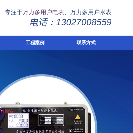
专注于
万力多用户电表
、万力多用户水表
电话：13027008559
工程案例
联系方式