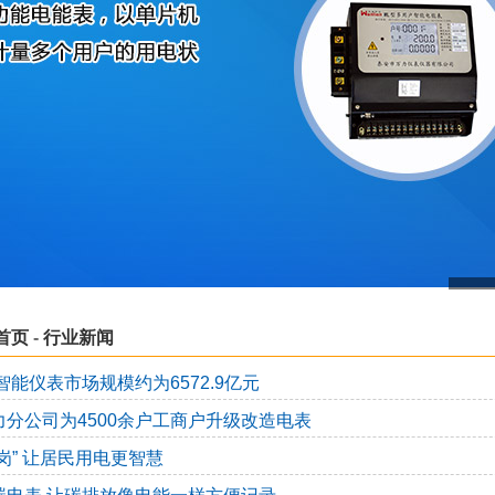
首页
-
行业新闻
国智能仪表市场规模约为6572.9亿元
分公司为4500余户工商户升级改造电表
岗” 让居民用电更智慧