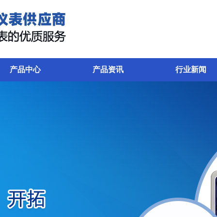
产品中心
产品资讯
行业新闻