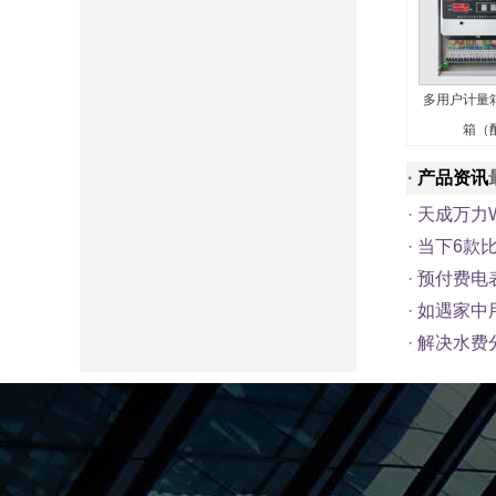
多用户计量箱
箱（
·
产品资讯
·
天成万力
·
当下6款
·
预付费电
·
如遇家中
·
解决水费