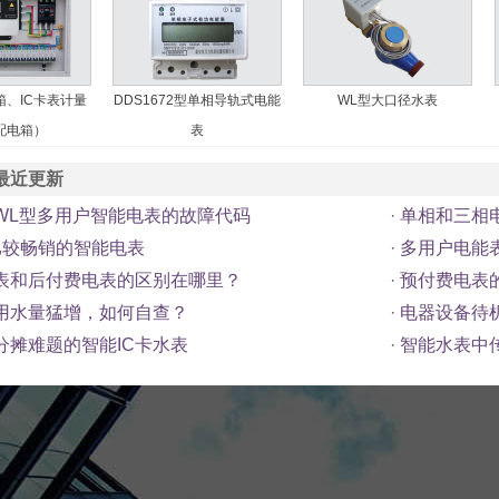
、IC卡表计量
DDS1672型单相导轨式电能
WL型大口径水表
配电箱）
表
最近更新
WL型多用户智能电表的故障代码
·
单相和三相
比较畅销的智能电表
·
多用户电能
表和后付费电表的区别在哪里？
·
预付费电表
用水量猛增，如何自查？
·
电器设备待
分摊难题的智能IC卡水表
·
智能水表中