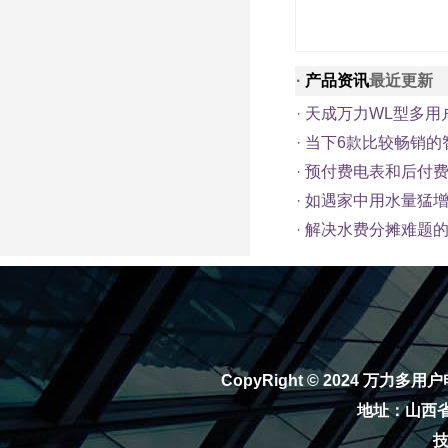
·
产品资讯
最近更新
·
天成万力WL型多用
·
当下6款比较畅销的
·
预付费电表和后付
·
如遇家中用水量猛
·
解决水费分摊难题的
CopyRight © 2024
万力多用户
地址：山西省